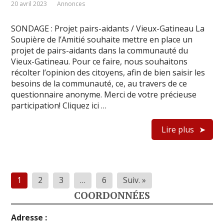
20 avril 2023
Annonces
SONDAGE : Projet pairs-aidants / Vieux-Gatineau La
Soupière de l’Amitié souhaite mettre en place un
projet de pairs-aidants dans la communauté du
Vieux-Gatineau. Pour ce faire, nous souhaitons
récolter l’opinion des citoyens, afin de bien saisir les
besoins de la communauté, ce, au travers de ce
questionnaire anonyme. Merci de votre précieuse
participation! Cliquez ici …
Lire plus
Pagination
1
2
3
…
6
Suiv. »
des
COORDONNÉES
publications
Adresse :