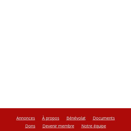
Annonces
À propos
Bénévolat
Documents
Dons
Devenir membre
Notre équipe