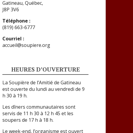
Gatineau, Québec,
J8P 3V6
Téléphone :
(819) 663-6777
Courriel :
accueil@soupiere.org
HEURES D’OUVERTURE
La Soupière de l’Amitié de Gatineau
est ouverte du lundi au vendredi de 9
h 30 à 19 h.
Les dîners communautaires sont
servis de 11 h 30 à 12 h 45 et les
soupers de 17 h à 18 h.
Le week-end, l’organisme est ouvert